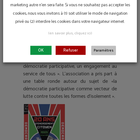
marketing autre n'en sera faite. Si vous ne souhaitez pas accepter les
cookies, nous vous invitons à (1) soit utiliser le mode de navigation
privé ou (2) interdire les cookies dans votre navigateur internet.
Rouen Ensemble (2016)
(en savoir plus, cliquez ici)
Dans le cadre de l’évènement Rouen
OK
Refuser
Ensemble, Empreintes Citoyenne a participé
Paramètres
en novembre 2016 à un colloque sur « La
démocratie participative, un engagement au
service de tous ». L’association a pris part à
une table ronde autour du sujet de «la
démocratie participative comme vecteur de
lutte contre toutes les formes d’isolement ».