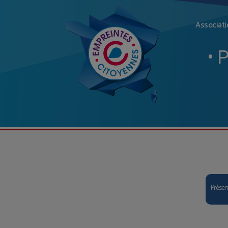
Associati
• 
Présen