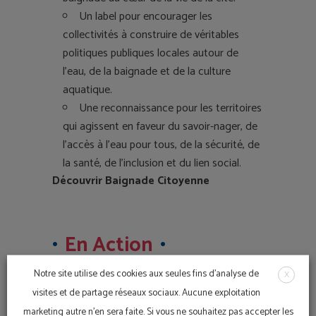
Un label pour encourager les
collectivités à construire de véritables
politiques publiques locales autour de
l’eau, de la baignade et de la culture
aquatique.
Une reconnaissance pour les territoires
qui agissent en faveur du savoir-nager, de
l’accès à l’eau pour tous, de la sécurité, de
la santé, de l’inclusion et du lien social.
Découvrir Baignade Citoyenne
En Action
Notre site utilise des cookies aux seules fins d'analyse de
X
visites et de partage réseaux sociaux. Aucune exploitation
Label Ville
Baignade
marketing autre n'en sera faite. Si vous ne souhaitez pas accepter les