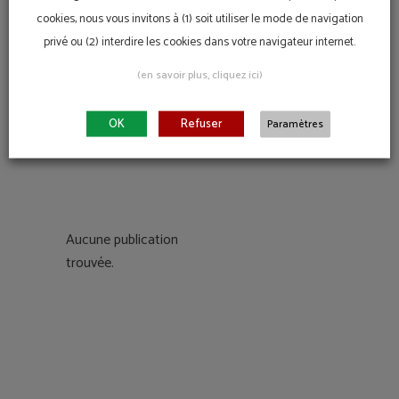
Citoyenne
Citoyenne
7 JUILLET 2026
2 JUILLET
cookies, nous vous invitons à (1) soit utiliser le mode de navigation
2026
privé ou (2) interdire les cookies dans votre navigateur internet.
(en savoir plus, cliquez ici)
Inscriptions
Cercle
OK
Refuser
Paramètres
ouvertes
des élus
1 JUILLET 2026
26 JUIN 2026
responsables
Aucune publication
trouvée.