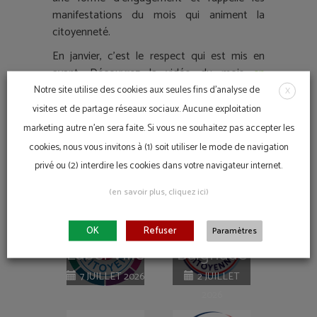
manifestations du mois qui animent la
citoyenneté.
En janvier, c’est le respect qui est mis en
avant. Découvrez la vidéo du mois
en
cliquant ici.
Notre site utilise des cookies aux seules fins d'analyse de
X
visites et de partage réseaux sociaux. Aucune exploitation
marketing autre n'en sera faite. Si vous ne souhaitez pas accepter les
Retrouvez le calendrier complet ici.
cookies, nous vous invitons à (1) soit utiliser le mode de navigation
privé ou (2) interdire les cookies dans votre navigateur internet.
En Action
(en savoir plus, cliquez ici)
OK
Refuser
Paramètres
Label Ville
Baignade
Citoyenne
Citoyenne
7 JUILLET 2026
2 JUILLET
2026