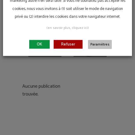
Label Ville
Baignade
marketing autre n'en sera faite. Si vous ne souhaitez pas accepter les
Citoyenne
Citoyenne
cookies, nous vous invitons à (1) soit utiliser le mode de navigation
7 JUILLET 2026
2 JUILLET
privé ou (2) interdire les cookies dans votre navigateur internet.
2026
(en savoir plus, cliquez ici)
Inscriptions
Cercle
OK
Refuser
Paramètres
ouvertes
des élus
1 JUILLET 2026
26 JUIN 2026
responsables
Aucune publication
trouvée.