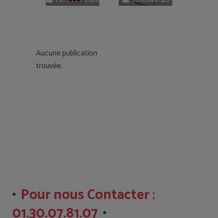
1 JUILLET 2026
26 JUIN 2026
responsables
Aucune publication
trouvée.
Pour nous Contacter :
01.30.07.81.07