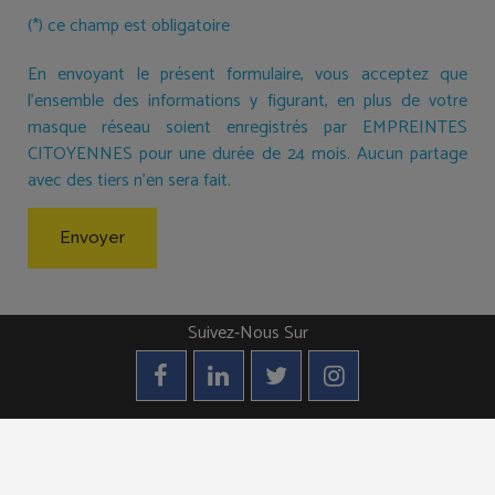
(*) ce champ est obligatoire
En envoyant le présent formulaire, vous acceptez que
l'ensemble des informations y figurant, en plus de votre
masque réseau soient enregistrés par EMPREINTES
CITOYENNES pour une durée de 24 mois. Aucun partage
avec des tiers n'en sera fait.
Suivez-Nous Sur
(c) Empreintes Citoyennes. Tous droits réservés |
Mentions Légales
|
Webdesign par Synexta