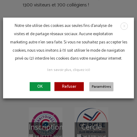
1300 visiteurs et 700 collégiens !
Un événement de grande ampleur pour un
Notre site utilise des cookies aux seules fins d'analyse de
X
mois placé sous le signe de la citoyenneté !
visites et de partage réseaux sociaux. Aucune exploitation
marketing autre n'en sera faite. Si vous ne souhaitez pas accepter les
cookies, nous vous invitons à (1) soit utiliser le mode de navigation
En Action
privé ou (2) interdire les cookies dans votre navigateur internet.
(en savoir plus, cliquez ici)
Label Ville
Baignade
OK
Refuser
Paramètres
Citoyenne
Citoyenne
7 JUILLET 2026
2 JUILLET
2026
Inscriptions
Cercle
ouvertes
des élus